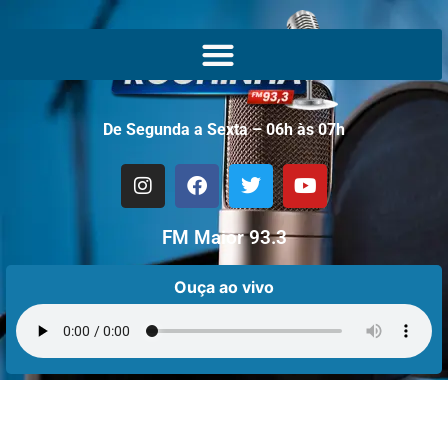
De Segunda a Sexta – 06h às 07h
FM Maior 93.3
Ouça ao vivo