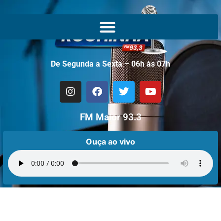
De Segunda a Sexta – 06h às 07h
FM Maior 93.3
Ouça ao vivo