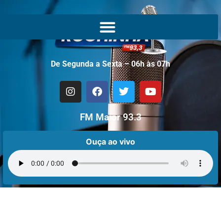
De Segunda a Sexta – 06h às 07h
FM Maior 93.3
Ouça ao vivo