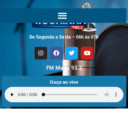
De Segunda a Sexta – 06h às 07h
FM Maior 93.3
Ouça ao vivo