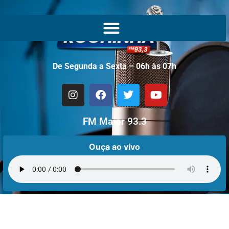
De Segunda a Sexta – 06h às 07h
FM Maior 93.3
Ouça ao vivo