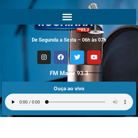
De Segunda a Sexta – 06h às 07h
FM Maior 93.3
Ouça ao vivo