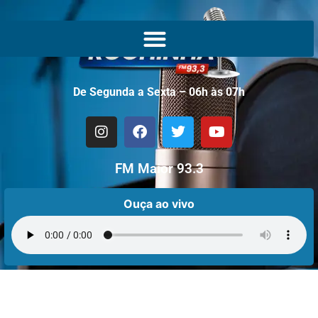
De Segunda a Sexta – 06h às 07h
FM Maior 93.3
Ouça ao vivo