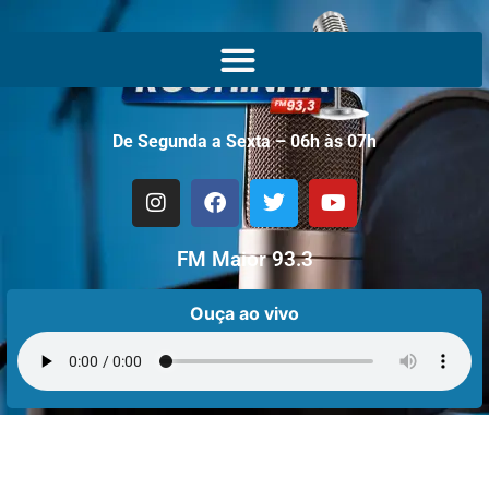
De Segunda a Sexta – 06h às 07h
FM Maior 93.3
Ouça ao vivo