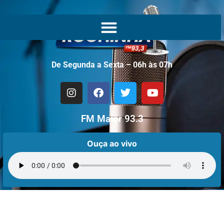
De Segunda a Sexta – 06h às 07h
FM Maior 93.3
Ouça ao vivo