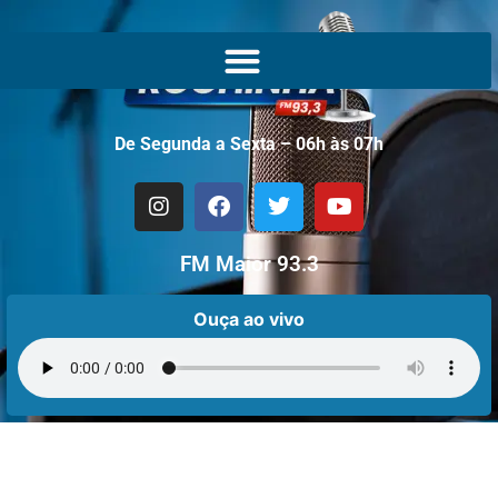
De Segunda a Sexta – 06h às 07h
FM Maior 93.3
Ouça ao vivo