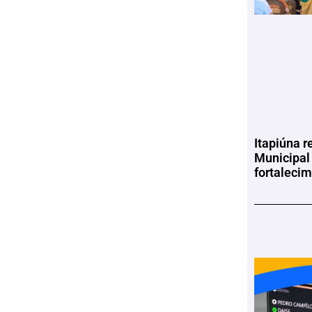
Itapiúna r
Municipal
fortaleci