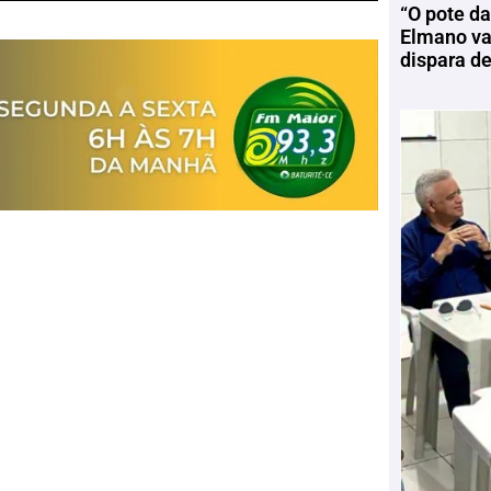
“O pote da
Elmano vai
dispara d