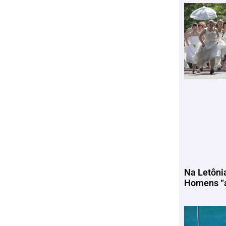
Na Letôni
Homens “a