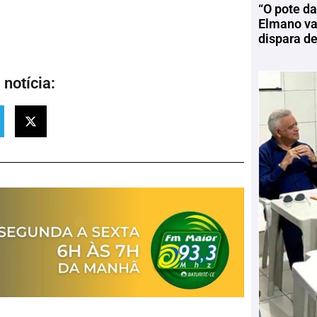
“O pote da
Elmano vai
dispara d
notícia: