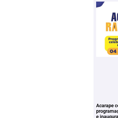
Acarape c
programaç
e inaugur