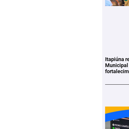
Itapiúna r
Municipal
fortaleci