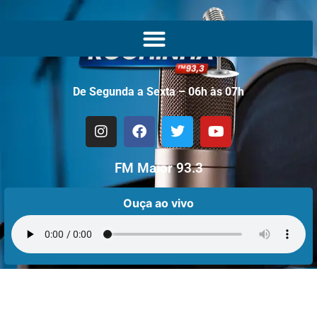
De Segunda a Sexta – 06h às 07h
FM Maior 93.3
Ouça ao vivo