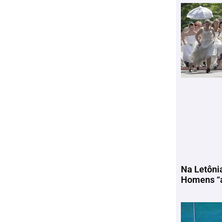
Na Letôni
Homens “a