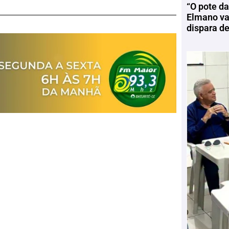
“O pote da
Elmano vai
dispara d