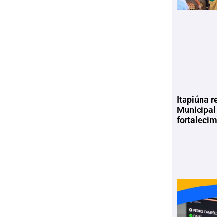
Itapiúna r
Municipal
fortaleci