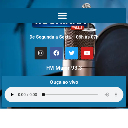
De Segunda a Sexta – 06h às 07h
FM Maior 93.3
Ouça ao vivo