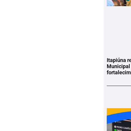
Itapiúna r
Municipal
fortaleci