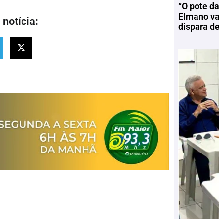
“O pote da
Elmano vai
notícia:
dispara d