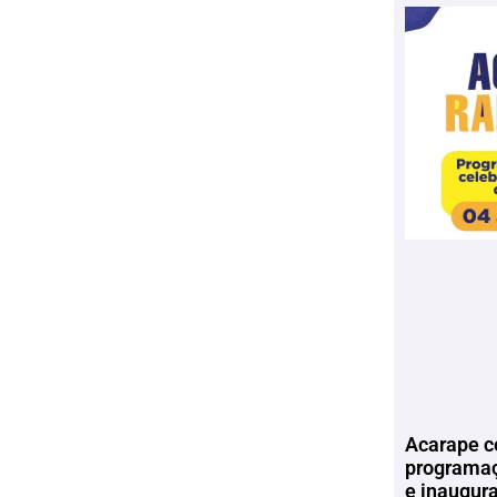
Acarape c
programaç
e inaugur