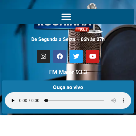
De Segunda a Sexta – 06h às 07h
FM Maior 93.3
Ouça ao vivo