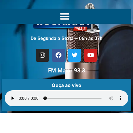
De Segunda a Sexta – 06h às 07h
FM Maior 93.3
Ouça ao vivo