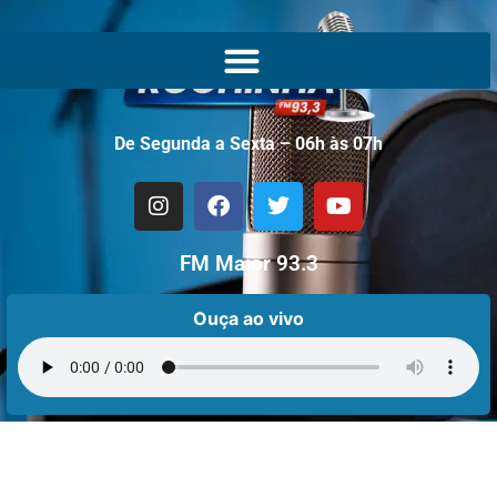
De Segunda a Sexta – 06h às 07h
FM Maior 93.3
Ouça ao vivo