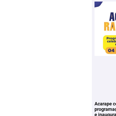
Acarape c
programaç
e inaugur