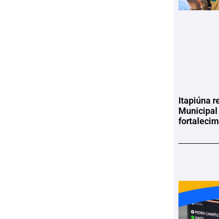
Itapiúna r
Municipal
fortaleci