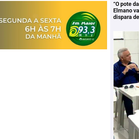
“O pote da
Elmano vai
dispara d