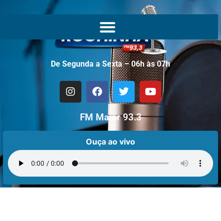
De Segunda a Sexta – 06h às 07h
FM Maior 93.3
Ouça ao vivo