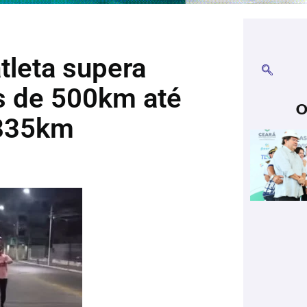
tleta supera
s de 500km até
O
 835km