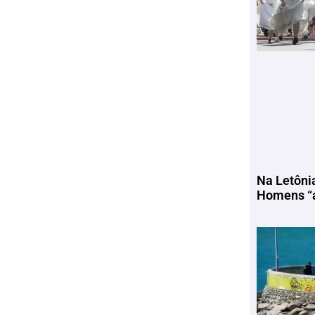
Na Letôni
Homens “a