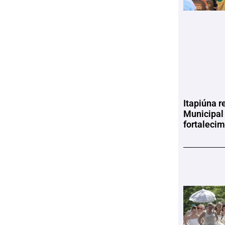
Itapiúna r
Municipal
fortaleci