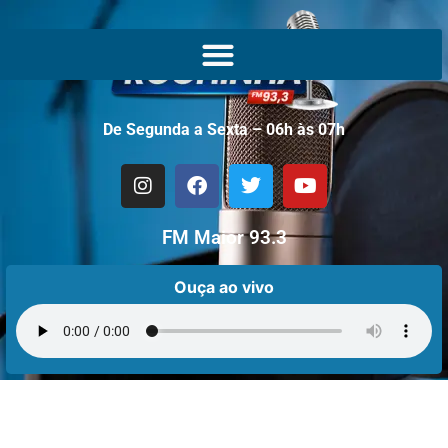
De Segunda a Sexta – 06h às 07h
FM Maior 93.3
Ouça ao vivo