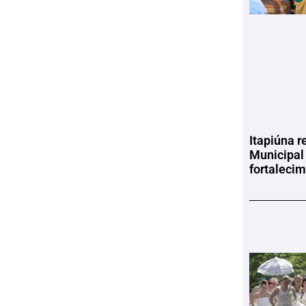
Itapiúna r
Municipal
fortaleci