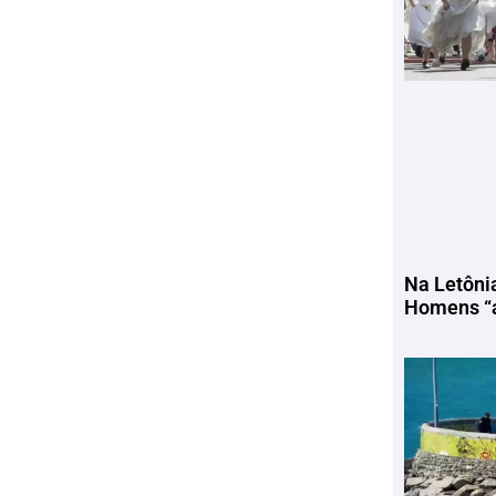
Na Letôni
Homens “a