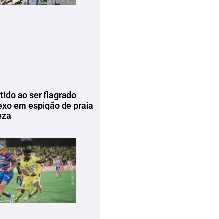
tido ao ser flagrado
exo em espigão de praia
eza