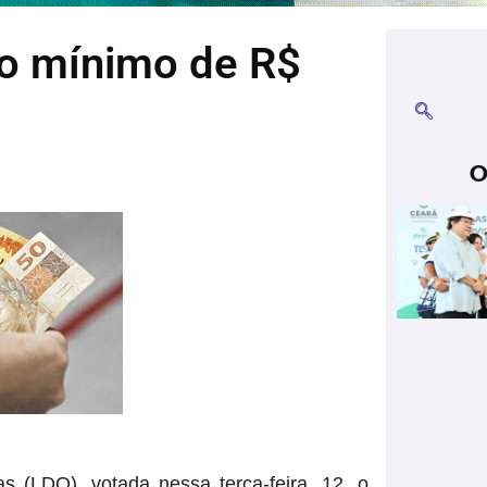
io mínimo de R$
O
s (LDO), votada nessa terça-feira, 12, o