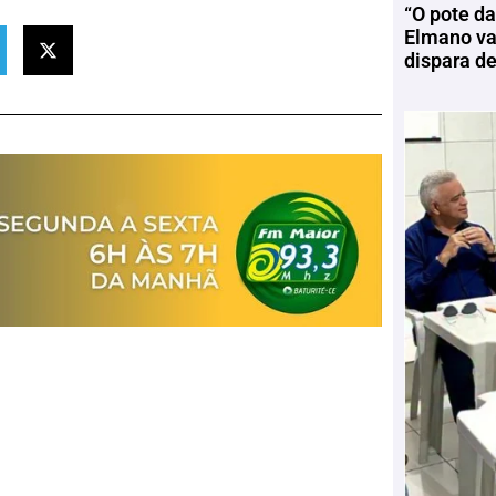
“O pote da
Elmano vai
dispara d