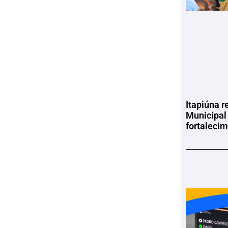
Itapiúna r
Municipal
fortaleci