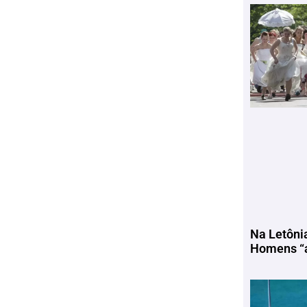
Na Letôni
Homens “a