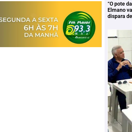
“O pote da
Elmano vai
dispara d