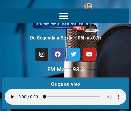
De Segunda a Sexta – 06h às 07h
FM Maior 93.3
Ouça ao vivo