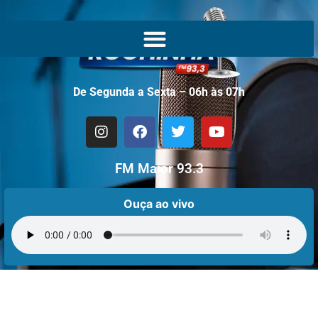
De Segunda a Sexta – 06h às 07h
FM Maior 93.3
Ouça ao vivo