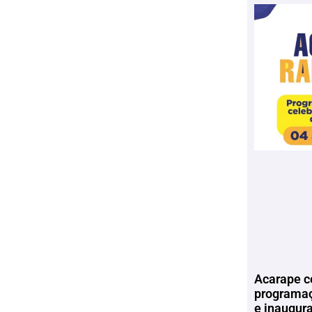
Acarape c
programaç
e inaugur