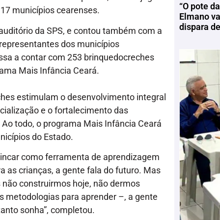
“O pote da
17 municípios cearenses.
Elmano vai
dispara d
o auditório da SPS, e contou também com a
 representantes dos municípios
assa a contar com 253 brinquedocreches
rama Mais Infância Ceará.
hes estimulam o desenvolvimento integral
cialização e o fortalecimento das
. Ao todo, o programa Mais Infância Ceará
icípios do Estado.
brincar como ferramenta de aprendizagem
 as crianças, a gente fala do futuro. Mas
s não construirmos hoje, não dermos
as metodologias para aprender –, a gente
tanto sonha”, completou.