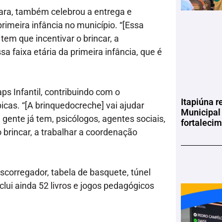
ra, também celebrou a entrega e
primeira infância no município. “[Essa
tem que incentivar o brincar, a
 faixa etária da primeira infância, que é
s Infantil, contribuindo com o
Itapiúna r
icas. “[A brinquedocreche] vai ajudar
Municipal
gente já tem, psicólogos, agentes sociais,
fortaleci
brincar, a trabalhar a coordenação
scorregador, tabela de basquete, túnel
inclui ainda 52 livros e jogos pedagógicos