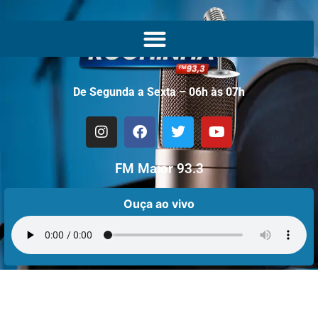
De Segunda a Sexta – 06h às 07h
FM Maior 93.3
Ouça ao vivo