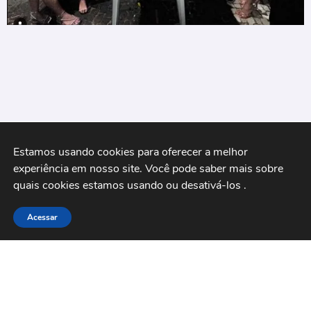
Estamos usando cookies para oferecer a melhor 
experiência em nosso site. Você pode saber mais sobre 
quais cookies estamos usando ou desativá-los 
.
Bolo de Santo Antônio em Quixeramobim é
arrematado por mais de R$ 50 mil reais
Acessar
Acompanhe nossas redes sociais: