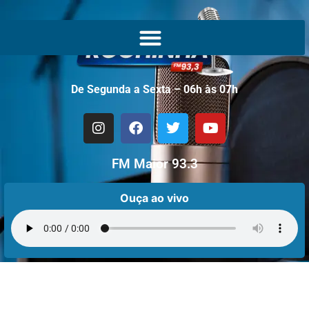
De Segunda a Sexta – 06h às 07h
FM Maior 93.3
Ouça ao vivo