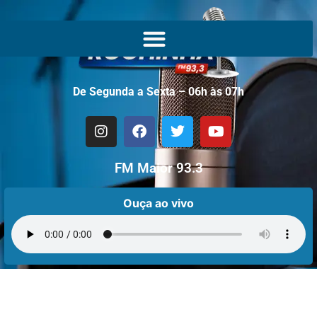
De Segunda a Sexta – 06h às 07h
FM Maior 93.3
Ouça ao vivo