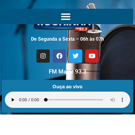
De Segunda a Sexta – 06h às 07h
FM Maior 93.3
Ouça ao vivo