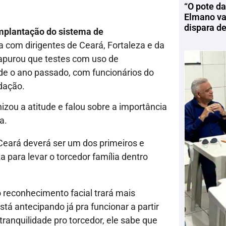
“O pote da
Elmano vai
dispara d
implantação do sistema de
a com dirigentes de Ceará, Fortaleza e da
apurou que testes com uso de
sde o ano passado, com funcionários do
idação.
zou a atitude e falou sobre a importância
a.
Ceará deverá ser um dos primeiros e
a para levar o torcedor família dentro
o reconhecimento facial trará mais
á antecipando já pra funcionar a partir
 tranquilidade pro torcedor, ele sabe que