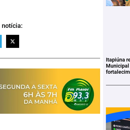
notícia:
Itapiúna r
Municipal
fortaleci