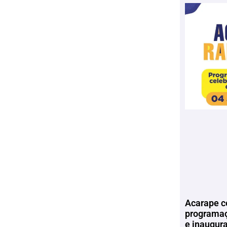
Acarape c
programaç
e inaugur