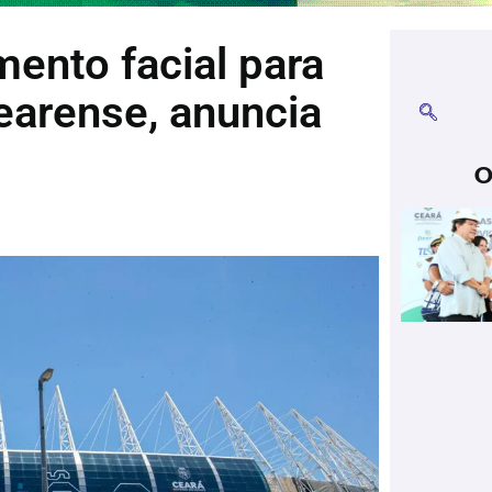
mento facial para
earense, anuncia
O