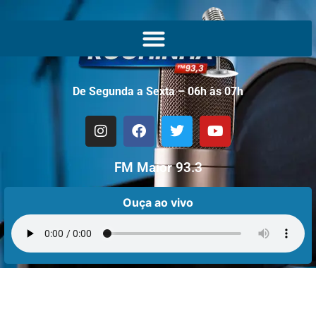
De Segunda a Sexta – 06h às 07h
FM Maior 93.3
Ouça ao vivo