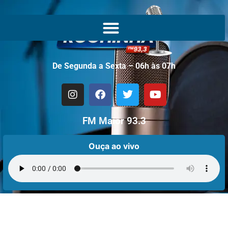
De Segunda a Sexta – 06h às 07h
FM Maior 93.3
Ouça ao vivo