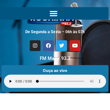
De Segunda a Sexta – 06h às 07h
FM Maior 93.3
Ouça ao vivo