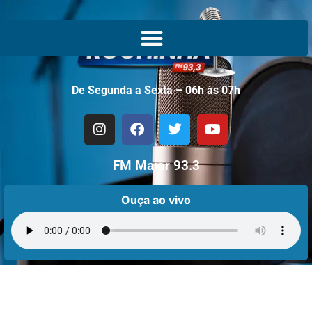
De Segunda a Sexta – 06h às 07h
FM Maior 93.3
Ouça ao vivo