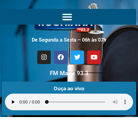
De Segunda a Sexta – 06h às 07h
FM Maior 93.3
Ouça ao vivo