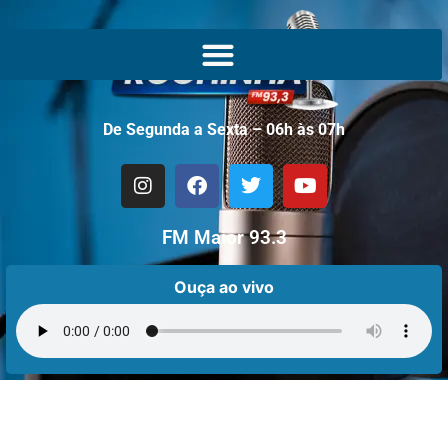
De Segunda a Sexta – 06h às 07h
FM Maior 93.3
Ouça ao vivo