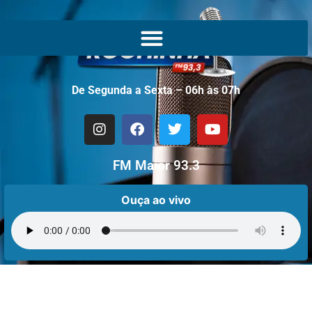
De Segunda a Sexta – 06h às 07h
FM Maior 93.3
Ouça ao vivo