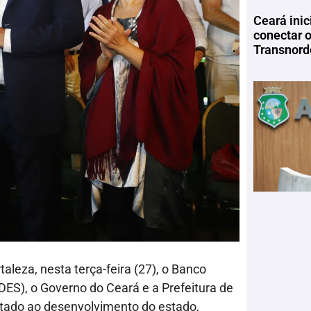
Ceará inic
conectar 
Transnord
aleza, nesta terça-feira (27), o Banco
ES), o Governo do Ceará e a Prefeitura de
tado ao desenvolvimento do estado,