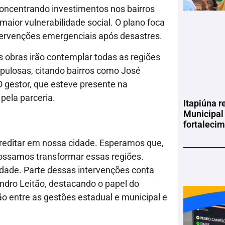
concentrando investimentos nos bairros
aior vulnerabilidade social. O plano foca
tervenções emergenciais após desastres.
s obras irão contemplar todas as regiões
pulosas, citando bairros como José
O gestor, que esteve presente na
pela parceria.
Itapiúna r
Municipal
fortaleci
creditar em nossa cidade. Esperamos que,
ossamos transformar essas regiões.
dade. Parte dessas intervenções conta
andro Leitão, destacando o papel do
o entre as gestões estadual e municipal e