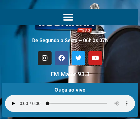
De Segunda a Sexta – 06h às 07h
FM Maior 93.3
Ouça ao vivo