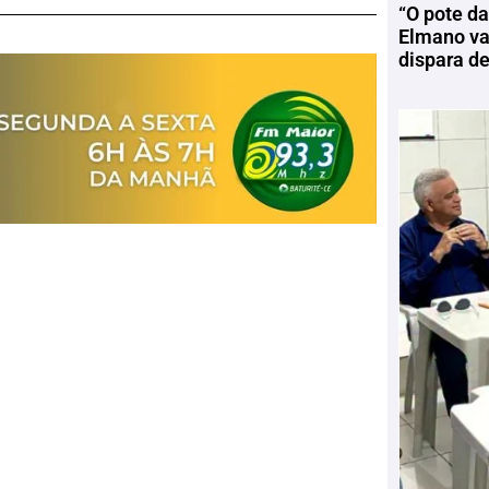
“O pote da
Elmano vai
dispara d