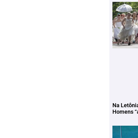
Na Letôni
Homens “a