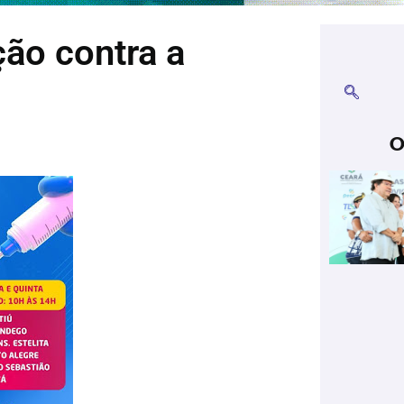
ção contra a
O