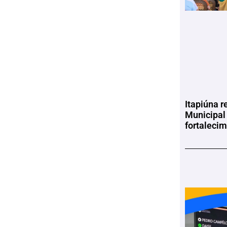
Itapiúna r
Municipal
fortaleci