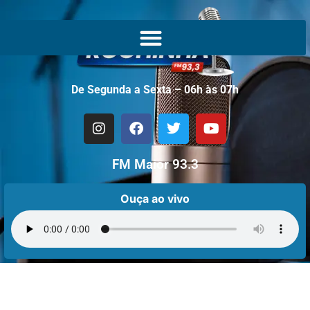
De Segunda a Sexta – 06h às 07h
FM Maior 93.3
Ouça ao vivo