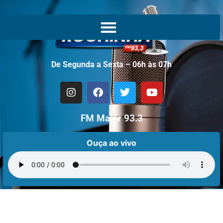
De Segunda a Sexta – 06h às 07h
FM Maior 93.3
Ouça ao vivo