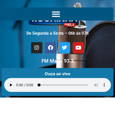
De Segunda a Sexta – 06h às 07h
FM Maior 93.3
Ouça ao vivo