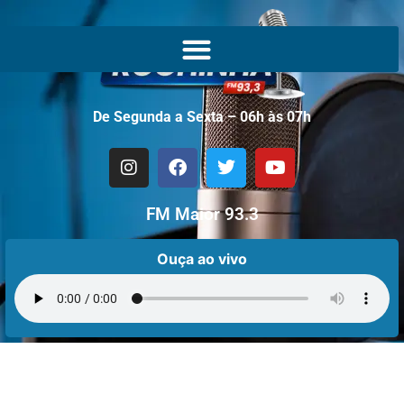
De Segunda a Sexta – 06h às 07h
FM Maior 93.3
Ouça ao vivo