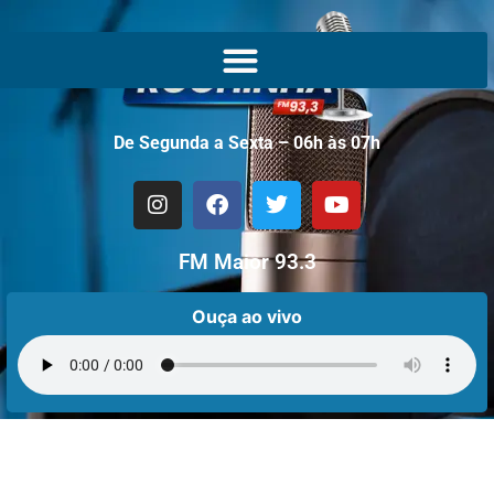
De Segunda a Sexta – 06h às 07h
FM Maior 93.3
Ouça ao vivo