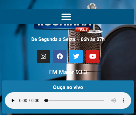
De Segunda a Sexta – 06h às 07h
FM Maior 93.3
Ouça ao vivo