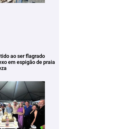
tido ao ser flagrado
exo em espigão de praia
eza