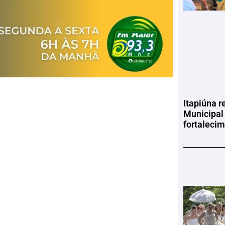
Itapiúna r
Municipal
fortaleci