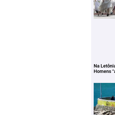
Na Letôni
Homens “a